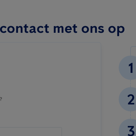
 contact met ons op
1
2
?
3