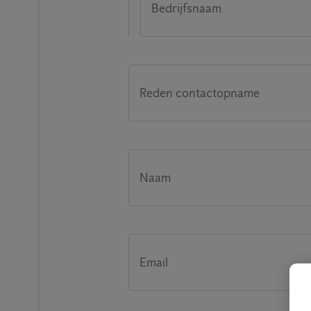
Bedrijfsnaam
Reden contactopname
Naam
Email