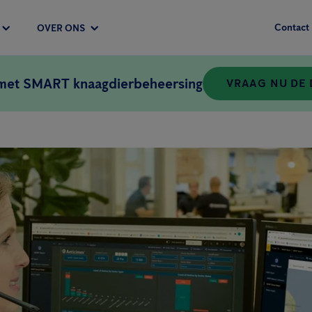
Contact
OVER ONS
 met SMART knaagdierbeheersing
VRAAG NU DE