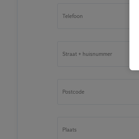
Telefoon
Straat + huisnummer
Postcode
Plaats