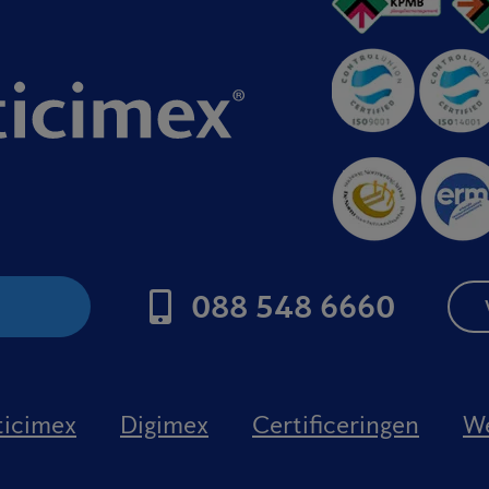
088 548 6660
P
ticimex
Digimex
Certificeringen
We