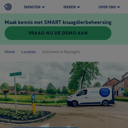
DIENSTEN
DIEREN
OVER ONS
Maak kennis met SMART knaagdierbeheersing
VRAAG NU DE DEMO AAN
Home
Locaties
Anticimex in Nijmegen