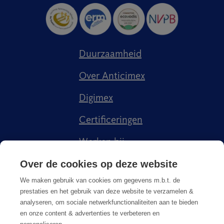
Duurzaamheid
Over Anticimex
Digimex
Certificeringen
Werken bij
Kenniscentrum
Over de cookies op deze website
We maken gebruik van cookies om gegevens m.b.t. de
prestaties en het gebruik van deze website te verzamelen &
analyseren, om sociale netwerkfunctionaliteiten aan te bieden
en onze content & advertenties te verbeteren en