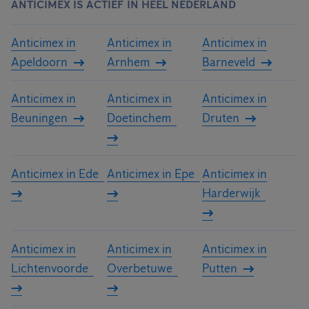
ANTICIMEX IS ACTIEF IN HEEL NEDERLAND
Anticimex in
Anticimex in
Anticimex in
Apeldoorn
Arnhem
Barneveld
Anticimex in
Anticimex in
Anticimex in
Beuningen
Doetinchem
Druten
Anticimex in Ede
Anticimex in Epe
Anticimex in
Harderwijk
Anticimex in
Anticimex in
Anticimex in
Lichtenvoorde
Overbetuwe
Putten