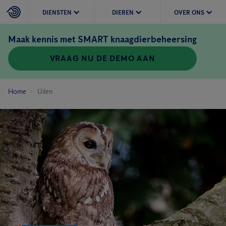
DIENSTEN
DIEREN
OVER ONS
Maak kennis met SMART knaagdierbeheersing
VRAAG NU DE DEMO AAN
Home
Uilen