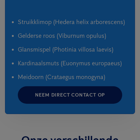
Struikklimop (Hedera helix arborescens)
Gelderse roos (Viburnum opulus)
Glansmispel (Photinia villosa laevis)
Kardinaalsmuts (Euonymus europaeus)
Meidoorn (Crataegus monogyna)
NEEM DIRECT CONTACT OP
Onze verschillende