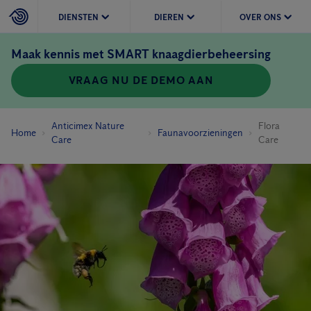
DIENSTEN
DIEREN
OVER ONS
Maak kennis met SMART knaagdierbeheersing
VRAAG NU DE DEMO AAN
Anticimex Nature
Flora
Home
Faunavoorzieningen
Care
Care