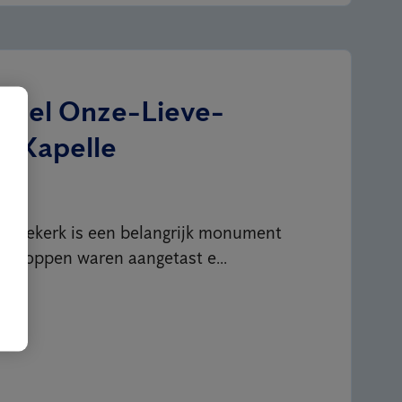
stel Onze-Lieve-
k Kapelle
uwekerk is een belangrijk monument
alkkoppen waren aangetast e...