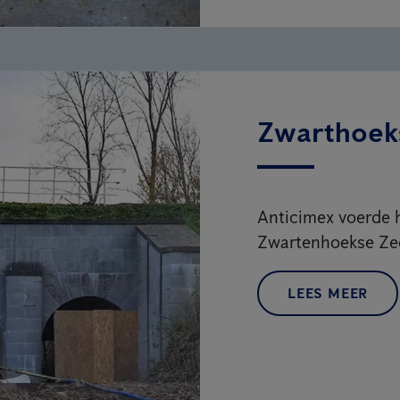
Zwarthoeks
Anticimex voerde 
Zwartenhoekse Zee
LEES MEER