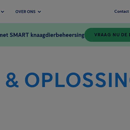
Contact
OVER ONS
 met SMART knaagdierbeheersing
VRAAG NU DE
 & OPLOSSI