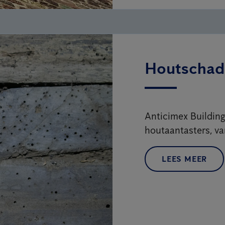
Houtschade
Anticimex Building
houtaantasters, va
LEES MEER