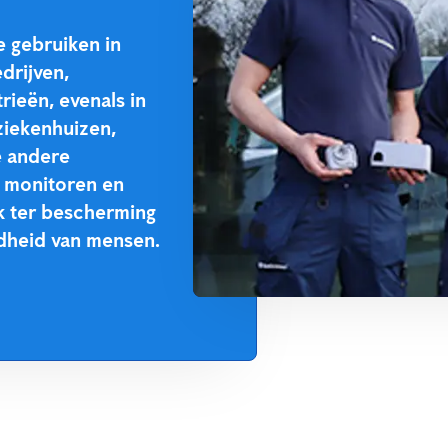
e gebruiken in
drijven,
rieën, evenals in
iekenhuizen,
e andere
t monitoren en
k ter bescherming
dheid van mensen.