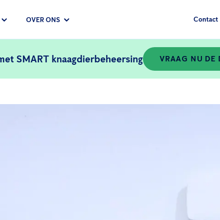
Contact
OVER ONS
 met SMART knaagdierbeheersing
VRAAG NU DE