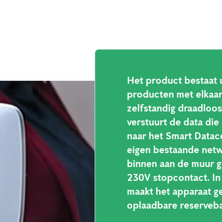
Het product bestaat u
producten met elkaar
zelfstandig draadloo
verstuurt de data die
naar het Smart Datac
eigen bestaande net
binnen aan de muur 
230V stopcontact. In 
maakt het apparaat g
oplaadbare reservebat