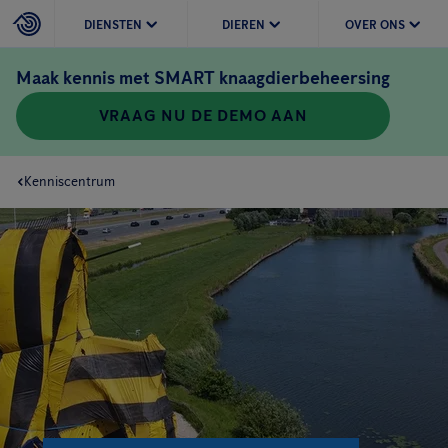
DIENSTEN
DIEREN
OVER ONS
Maak kennis met SMART knaagdierbeheersing
VRAAG NU DE DEMO AAN
Kenniscentrum