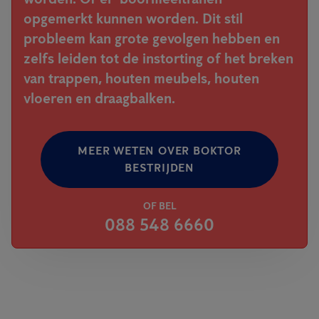
opgemerkt kunnen worden. Dit stil
probleem kan grote gevolgen hebben en
zelfs leiden tot de instorting of het breken
van trappen, houten meubels, houten
vloeren en draagbalken.
MEER WETEN OVER BOKTOR
BESTRIJDEN
OF BEL
088 548 6660