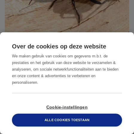
Over de cookies op deze website
We maken gebruik van cookies om gegevens m.b.t. de
Boktor, wat nu?
prestaties en het gebruik van deze website te verzamelen &
analyseren, om sociale netwerkfunctionaliteiten aan te bieden
en onze content & advertenties te verbeteren en
We raden niet aan om zelf aan te slag te
personaliseren.
gaan met sprays, hitte of chemische
middelen uit de doe-het-zelfzaak, deze
088 548 6660
zijn vaak niet sterk genoeg om tot de kern
Cookie-instellingen
van het hout door te dringen waar de
ALLE COOKIES TOESTAAN
eitjes zich bevinden. Wat kan je wel doen?