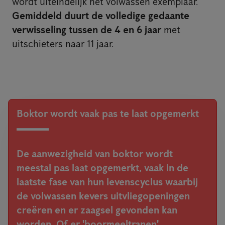
wordt uiteindelijk het volwassen exemplaar.
Gemiddeld duurt de volledige gedaante
verwisseling tussen de 4 en 6 jaar
met
uitschieters naar 11 jaar.
Boktor wordt vaak pas te laat opgemerkt
De aanwezigheid van boktor wordt
meestal pas laat opgemerkt, vaak in de
laatste fase van hun levenscyclus waarbij
de volwassen kevers uitvliegopeningen
creëren en er zaagsel gevonden kan
worden. Of er 'boormeeltranen'