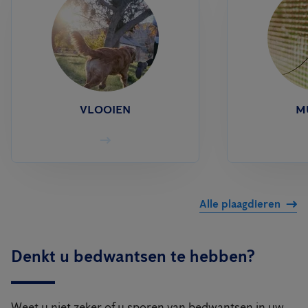
VLOOIEN
M
Alle plaagdieren
Denkt u bedwantsen te hebben?
Weet u niet zeker of u sporen van bedwantsen in uw