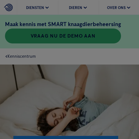
DIENSTEN
DIEREN
OVER ONS
Maak kennis met SMART knaagdierbeheersing
VRAAG NU DE DEMO AAN
Kenniscentrum