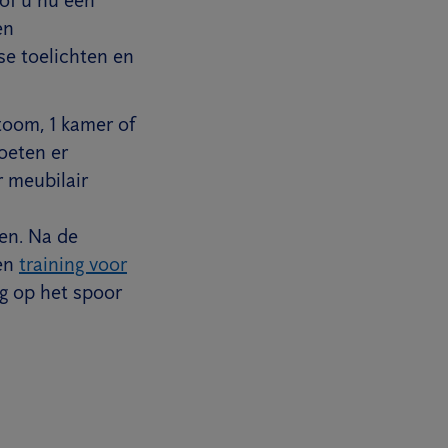
en
se toelichten en
toom, 1 kamer of
oeten er
 meubilair
en. Na de
een
training voor
g op het spoor