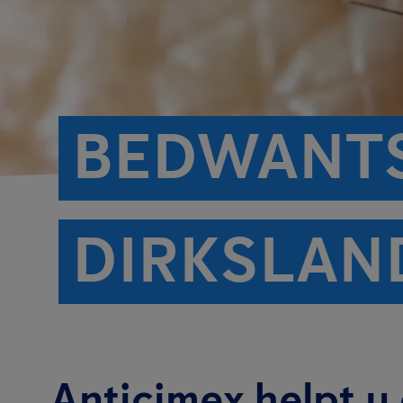
BEDWANTS
DIRKSLAN
Anticimex helpt u