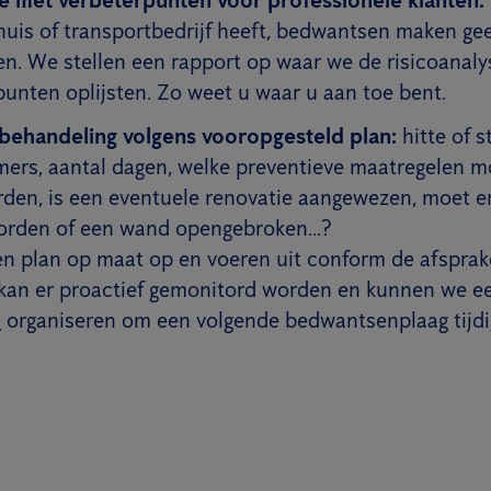
nhuis of transportbedrijf heeft, bedwantsen maken ge
en. We stellen een rapport op waar we de risicoanaly
punten oplijsten. Zo weet u waar u aan toe bent.
ehandeling volgens vooropgesteld plan:
hitte of s
ers, aantal dagen, welke preventieve maatregelen m
en, is een eventuele renovatie aangewezen, moet er
orden of een wand opengebroken...?
en plan op maat op en voeren uit conform de afsprak
kan er proactief gemonitord worden en kunnen we 
s
organiseren om een volgende bedwantsenplaag tijdi