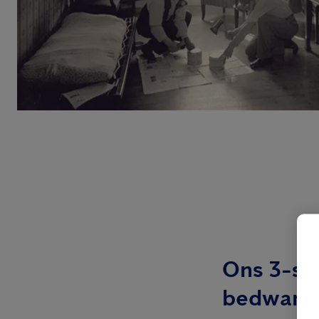
Ons 3-st
bedwants