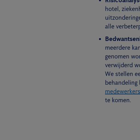
hotel, zieke
uitzondering
alle verbeter
Bedwantsenb
meerdere kam
genomen word
verwijderd w
We stellen e
behandeling 
medewerker
te komen.