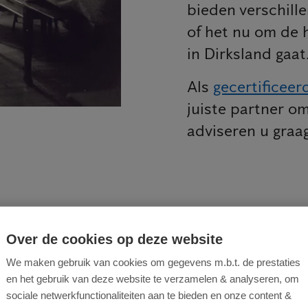
bieden verschill
of het nu om de 
in Dirksland gaat
Als
gecertificeer
juiste partner om
adviseren u graag
Over de cookies op deze website
appenplan voor een succesvoll
We maken gebruik van cookies om gegevens m.b.t. de prestaties
en het gebruik van deze website te verzamelen & analyseren, om
enbestrijding
sociale netwerkfunctionaliteiten aan te bieden en onze content &