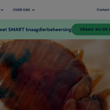
Contact
OVER ONS
 met SMART knaagdierbeheersing
VRAAG NU DE