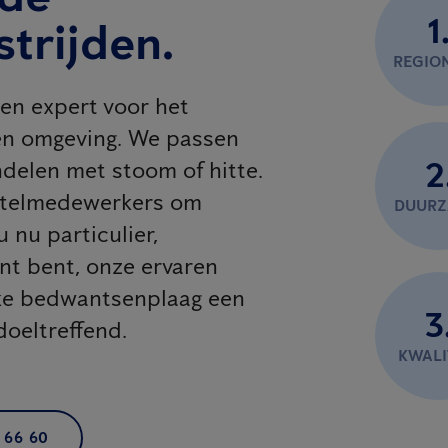
1
trijden.
REGIO
en expert voor het
 en omgeving. We passen
2
delen met stoom of hitte.
hotelmedewerkers om
DUUR
 nu particulier,
ant bent, onze ervaren
lke bedwantsenplaag een
3
doeltreffend.
KWALI
 66 60