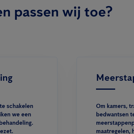
n passen wij toe?
ing
Meersta
 te schakelen
Om kamers, tr
iken we een
bedwantsen te
mbehandeling.
meerstappenpl
ezet.
maatregelen, 