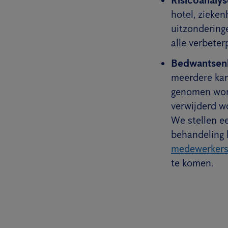
hotel, zieke
uitzondering
alle verbeter
Bedwantsenb
meerdere kam
genomen word
verwijderd w
We stellen e
behandeling 
medewerker
te komen.