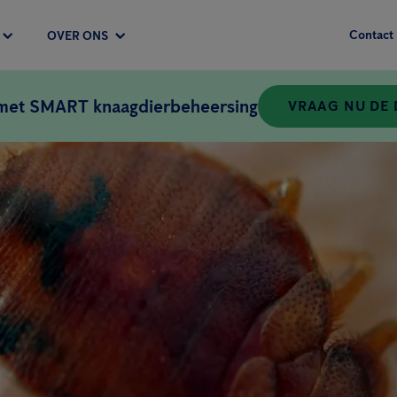
Contact
OVER ONS
 met SMART knaagdierbeheersing
VRAAG NU DE