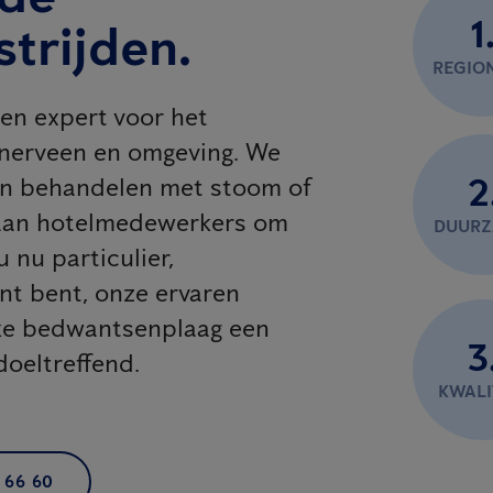
1
trijden.
REGIO
en expert voor het
nnerveen en omgeving. We
2
en behandelen met stoom of
n aan hotelmedewerkers om
DUUR
 nu particulier,
ant bent, onze ervaren
lke bedwantsenplaag een
3
doeltreffend.
KWALI
 66 60