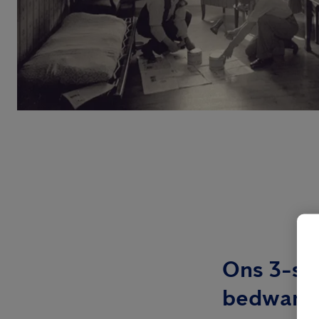
Ons 3-st
bedwants