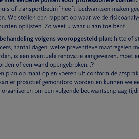
nhuis of transportbedrijf heeft, bedwantsen maken ge
en. We stellen een rapport op waar we de risicoanaly
punten oplijsten. Zo weet u waar u aan toe bent.
ehandeling volgens vooropgesteld plan:
hitte of s
ers, aantal dagen, welke preventieve maatregelen m
en, is een eventuele renovatie aangewezen, moet er
orden of een wand opengebroken...?
en plan op maat op en voeren uit conform de afsprak
kan er proactief gemonitord worden en kunnen we 
s
organiseren om een volgende bedwantsenplaag tijdi