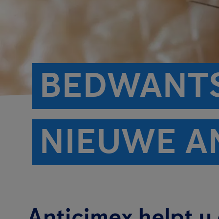
BEDWANTS
NIEUWE A
Anticimex helpt u