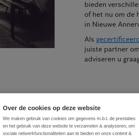
bieden verschill
of het nu om de 
in Nieuwe Annerv
Als
gecertificeer
juiste partner om
adviseren u graag
Over de cookies op deze website
appenplan voor een succesvoll
We maken gebruik van cookies om gegevens m.b.t. de prestaties
en het gebruik van deze website te verzamelen & analyseren, om
enbestrijding
sociale netwerkfunctionaliteiten aan te bieden en onze content &