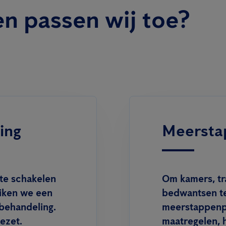
n passen wij toe?
ing
Meersta
 te schakelen
Om kamers, tr
iken we een
bedwantsen te
mbehandeling.
meerstappenpl
ezet.
maatregelen, 