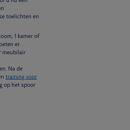
en
se toelichten en
toom, 1 kamer of
oeten er
 meubilair
en. Na de
een
training voor
g op het spoor