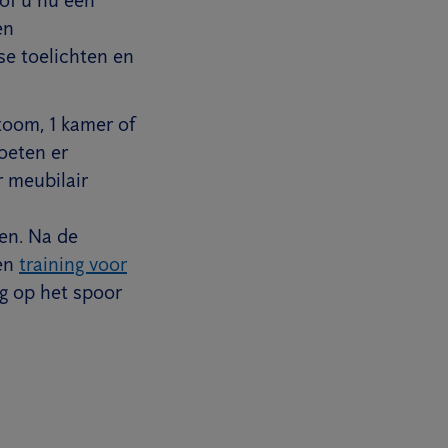
en
se toelichten en
toom, 1 kamer of
oeten er
 meubilair
en. Na de
een
training voor
g op het spoor