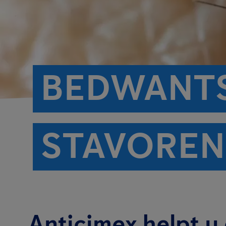
BEDWANTS
STAVOREN
Anticimex helpt u