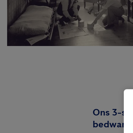
Ons 3-st
bedwants