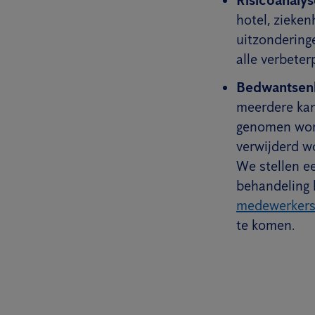
hotel, zieke
uitzondering
alle verbeter
Bedwantsenb
meerdere kam
genomen word
verwijderd w
We stellen e
behandeling 
medewerker
te komen.