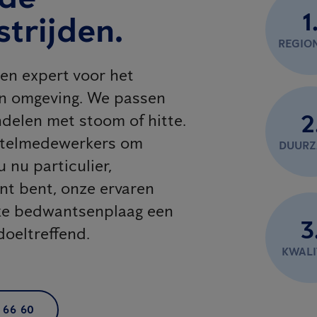
1
trijden.
REGIO
en expert voor het
en omgeving. We passen
2
delen met stoom of hitte.
hotelmedewerkers om
DUUR
 nu particulier,
ant bent, onze ervaren
lke bedwantsenplaag een
3
doeltreffend.
KWALI
 66 60