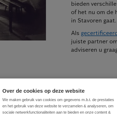
bieden verschill
of het nu om de 
in Stavoren gaat.
Als
gecertificeer
juiste partner om
adviseren u graag
Over de cookies op deze website
appenplan voor een succesvoll
We maken gebruik van cookies om gegevens m.b.t. de prestaties
en het gebruik van deze website te verzamelen & analyseren, om
enbestrijding
sociale netwerkfunctionaliteiten aan te bieden en onze content &