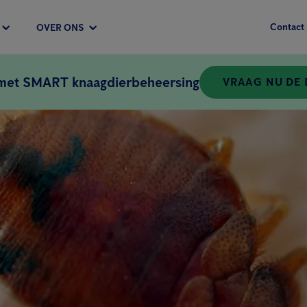
Contact
OVER ONS
 met SMART knaagdierbeheersing
VRAAG NU DE