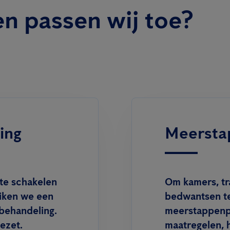
n passen wij toe?
ing
Meersta
 te schakelen
Om kamers, tr
iken we een
bedwantsen te
mbehandeling.
meerstappenpl
ezet.
maatregelen, 