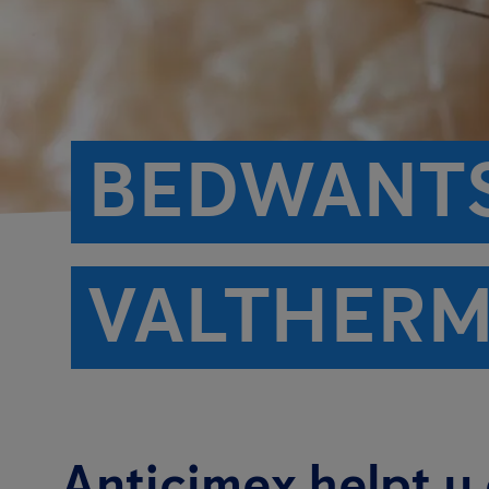
BEDWANTS
VALTHER
Anticimex helpt u