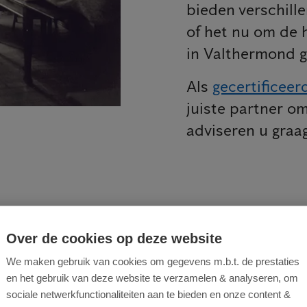
bieden verschill
of het nu om de 
in Valthermond g
Als
gecertificeer
juiste partner om
adviseren u graag
Over de cookies op deze website
appenplan voor een succesvoll
We maken gebruik van cookies om gegevens m.b.t. de prestaties
en het gebruik van deze website te verzamelen & analyseren, om
enbestrijding
sociale netwerkfunctionaliteiten aan te bieden en onze content &