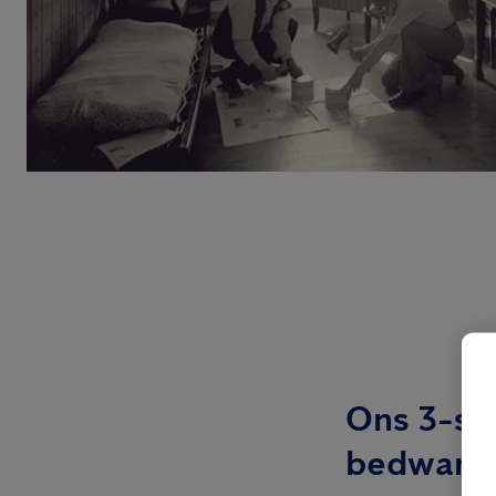
Ons 3-st
bedwants