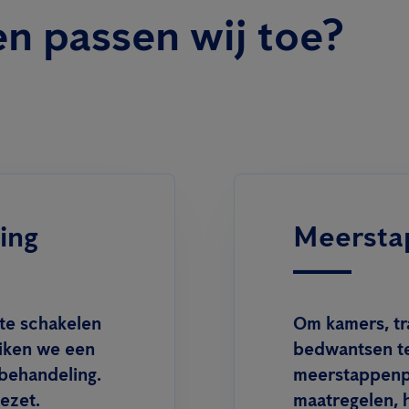
n passen wij toe?
ing
Meersta
 te schakelen
Om kamers, tr
iken we een
bedwantsen te
mbehandeling.
meerstappenpl
ezet.
maatregelen, 