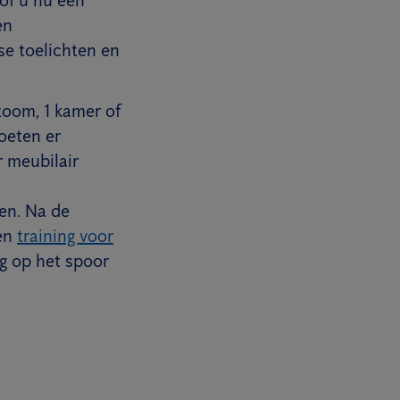
en
se toelichten en
toom, 1 kamer of
oeten er
 meubilair
en. Na de
een
training voor
g op het spoor