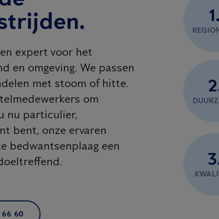
1
trijden.
REGIO
en expert voor het
ond en omgeving. We passen
2
delen met stoom of hitte.
hotelmedewerkers om
DUUR
 nu particulier,
ant bent, onze ervaren
lke bedwantsenplaag een
3
doeltreffend.
KWALI
 66 60