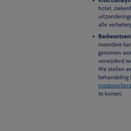
hotel, zieke
uitzondering
alle verbeter
Bedwantsenb
meerdere kam
genomen word
verwijderd w
We stellen e
behandeling 
medewerker
te komen.