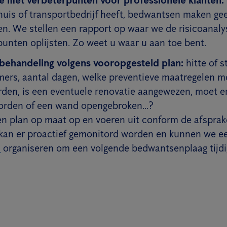
nhuis of transportbedrijf heeft, bedwantsen maken ge
en. We stellen een rapport op waar we de risicoanaly
punten oplijsten. Zo weet u waar u aan toe bent.
ehandeling volgens vooropgesteld plan:
hitte of s
ers, aantal dagen, welke preventieve maatregelen m
en, is een eventuele renovatie aangewezen, moet er
orden of een wand opengebroken...?
en plan op maat op en voeren uit conform de afsprak
kan er proactief gemonitord worden en kunnen we 
s
organiseren om een volgende bedwantsenplaag tijdi