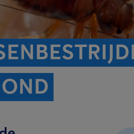
ENBESTRIJDI
MOND
 de