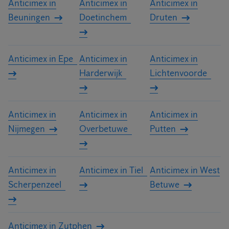
Anticimex in
Anticimex in
Anticimex in
Beuningen
Doetinchem
Druten
Anticimex in Epe
Anticimex in
Anticimex in
Harderwijk
Lichtenvoorde
Anticimex in
Anticimex in
Anticimex in
Nijmegen
Overbetuwe
Putten
Anticimex in
Anticimex in Tiel
Anticimex in West
Scherpenzeel
Betuwe
Anticimex in Zutphen