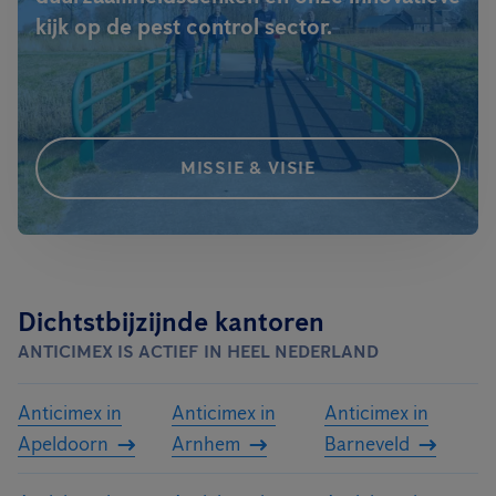
kijk op de pest control sector.
MISSIE & VISIE
Dichtstbijzijnde kantoren
ANTICIMEX IS ACTIEF IN HEEL NEDERLAND
Anticimex in
Anticimex in
Anticimex in
Apeldoorn
Arnhem
Barneveld