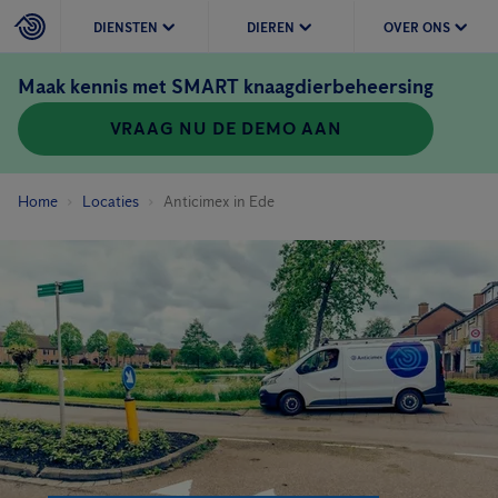
DIENSTEN
DIEREN
OVER ONS
Maak kennis met SMART knaagdierbeheersing
VRAAG NU DE DEMO AAN
Home
Locaties
Anticimex in Ede