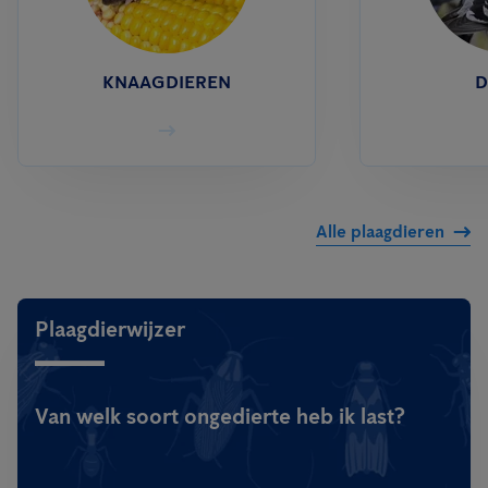
KNAAGDIEREN
D
Alle plaagdieren
Plaagdierwijzer
Van welk soort ongedierte heb ik last?