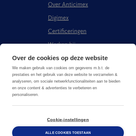
Over Anticimex
Digimex
Certificeringen
Werken bij
Kenniscentrum
Over de cookies op deze website
We maken gebruik van cookies om gegevens m.b.t. de
prestaties en het gebruik van deze website te verzamelen &
analyseren, om sociale netwerkfunctionaliteiten aan te bieden
en onze content & advertenties te verbeteren en
personaliseren.
KvK 20035416 | BTW 003970267B01
088 548 6660
Privacy Policy
Algemene voorwaarden
Cookie-instellingen
© Copyright
2026
Anticimex
ALLE COOKIES TOESTAAN