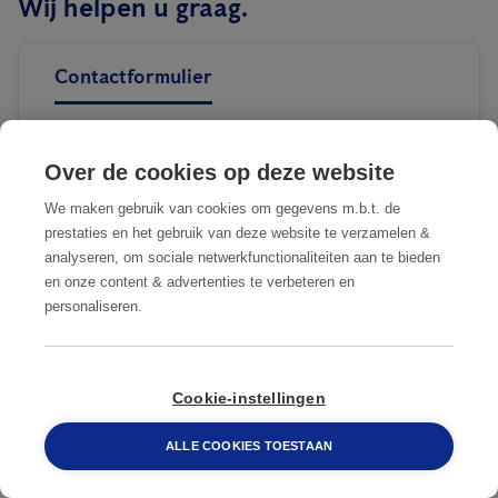
Wij helpen u graag.
Contactformulier
Bent u een bedrijf of een particulier?
Over de cookies op deze website
Bedrijf
Particulier
We maken gebruik van cookies om gegevens m.b.t. de
prestaties en het gebruik van deze website te verzamelen &
analyseren, om sociale netwerkfunctionaliteiten aan te bieden
en onze content & advertenties te verbeteren en
Bedrijfsnaam
personaliseren.
088 548 6660
Cookie-instellingen
Reden contactopname
ALLE COOKIES TOESTAAN