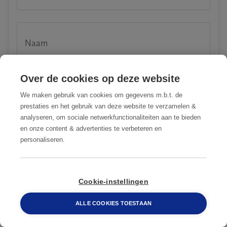
Naam
Over de cookies op deze website
We maken gebruik van cookies om gegevens m.b.t. de
Email
prestaties en het gebruik van deze website te verzamelen &
analyseren, om sociale netwerkfunctionaliteiten aan te bieden
en onze content & advertenties te verbeteren en
personaliseren.
Telefoon
088 548 6660
Cookie-instellingen
Straat + huisnummer
ALLE COOKIES TOESTAAN