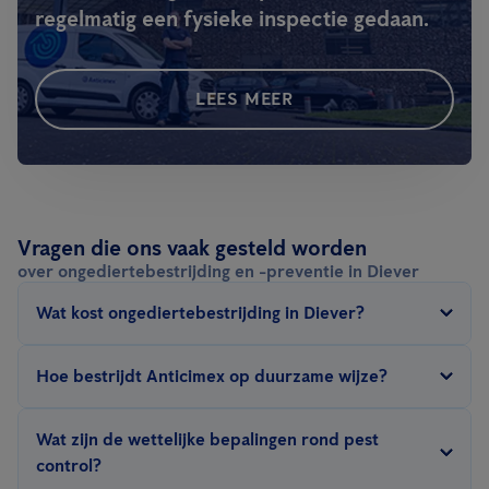
regelmatig een fysieke inspectie gedaan.
LEES MEER
Vragen die ons vaak gesteld worden
over ongediertebestrijding en -preventie in Diever
Wat kost ongediertebestrijding in Diever?
De prijs van ongediertebestrijding in Diever hangt af van een
Hoe bestrijdt Anticimex op duurzame wijze?
aantal factoren: type ongedierte, grootte van het te behandelen
oppervlak, de bestrijdingsmethode (gifvrij, preventief, fumigatie,
Wij proberen
het milieu
in
zo weinig mogelijk schade toe te
Wat zijn de wettelijke bepalingen rond pest
hitte…), ernst van de infestatie, omgeving & hygiëne en het type
brengen met onze bestrijdingsmethoden
. De sleutel hiertoe is
control?
contract.
Anticimex SMART
digitale ongediertebestrijding, gifvrij,