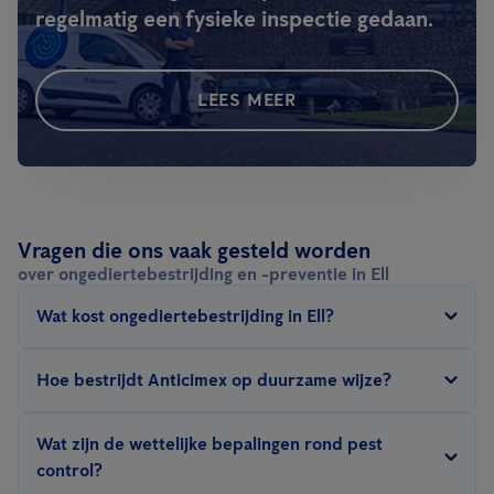
regelmatig een fysieke inspectie gedaan.
LEES MEER
Vragen die ons vaak gesteld worden
over ongediertebestrijding en -preventie in Ell
Wat kost ongediertebestrijding in Ell?
De prijs van ongediertebestrijding in Ell hangt af van een aantal
Hoe bestrijdt Anticimex op duurzame wijze?
factoren: type ongedierte, grootte van het te behandelen
oppervlak, de bestrijdingsmethode (gifvrij, preventief, fumigatie,
Wij proberen
het milieu
in
zo weinig mogelijk schade toe te
Wat zijn de wettelijke bepalingen rond pest
hitte…), ernst van de infestatie, omgeving & hygiëne en het type
brengen met onze bestrijdingsmethoden
. De sleutel hiertoe is
control?
contract.
Anticimex SMART
digitale ongediertebestrijding, gifvrij,