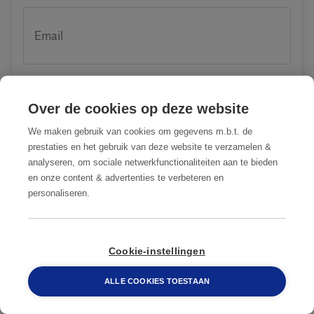
Email
Over de cookies op deze website
Telefoon
We maken gebruik van cookies om gegevens m.b.t. de
prestaties en het gebruik van deze website te verzamelen &
analyseren, om sociale netwerkfunctionaliteiten aan te bieden
en onze content & advertenties te verbeteren en
Straat + huisnummer
personaliseren.
088 548 6660
Cookie-instellingen
Postcode
ALLE COOKIES TOESTAAN