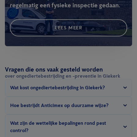
regelmatig een fysieke inspectie gedaan.
LEES MEER
Vragen die ons vaak gesteld worden
over ongediertebestrijding en -preventie in Giekerk
Wat kost ongediertebestrijding in Giekerk?
De prijs van ongediertebestrijding in Giekerk hangt af van een
Hoe bestrijdt Anticimex op duurzame wijze?
aantal factoren: type ongedierte, grootte van het te behandelen
oppervlak, de bestrijdingsmethode (gifvrij, preventief, fumigatie,
Wij proberen
het milieu
in
zo weinig mogelijk schade toe te
Wat zijn de wettelijke bepalingen rond pest
hitte…), ernst van de infestatie, omgeving & hygiëne en het type
brengen met onze bestrijdingsmethoden
. De sleutel hiertoe is
control?
contract.
Anticimex SMART
digitale ongediertebestrijding, gifvrij,