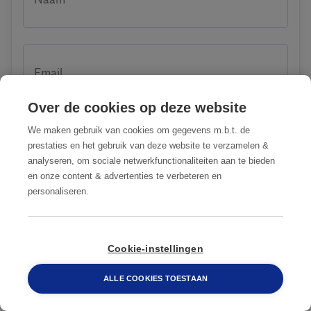
Email
Over de cookies op deze website
We maken gebruik van cookies om gegevens m.b.t. de
Telefoon
prestaties en het gebruik van deze website te verzamelen &
analyseren, om sociale netwerkfunctionaliteiten aan te bieden
en onze content & advertenties te verbeteren en
personaliseren.
Straat + huisnummer
088 548 6660
Cookie-instellingen
ALLE COOKIES TOESTAAN
Postcode