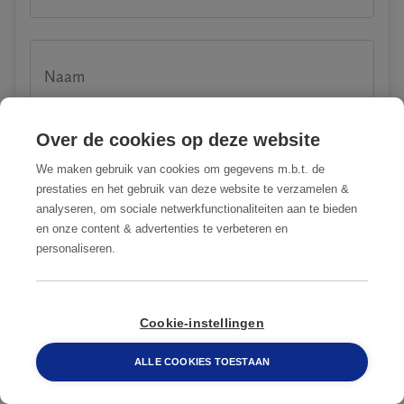
Naam
Over de cookies op deze website
We maken gebruik van cookies om gegevens m.b.t. de
Email
prestaties en het gebruik van deze website te verzamelen &
analyseren, om sociale netwerkfunctionaliteiten aan te bieden
en onze content & advertenties te verbeteren en
personaliseren.
Telefoon
088 548 6660
Cookie-instellingen
Straat + huisnummer
ALLE COOKIES TOESTAAN