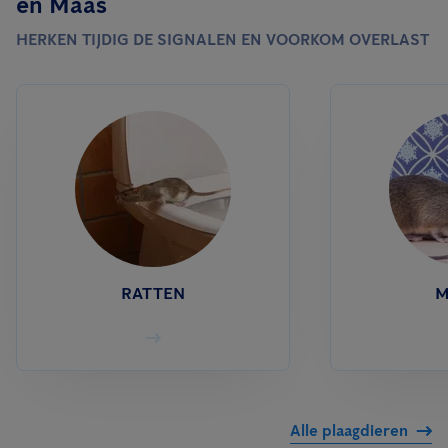
en Maas
beheersen, zijn 6 tot 12 inspecties per jaar gangbaar.
HERKEN TIJDIG DE SIGNALEN EN VOORKOM OVERLAST
RATTEN
M
Alle plaagdieren