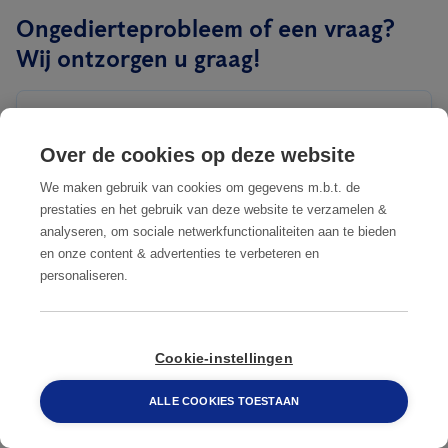
Ongedierteprobleem of een vraag?
Wij ontzorgen u graag!
Contactformulier
Over de cookies op deze website
We maken gebruik van cookies om gegevens m.b.t. de
Bent u een bedrijf of een particulier?
prestaties en het gebruik van deze website te verzamelen &
Bedrijf
Particulier
analyseren, om sociale netwerkfunctionaliteiten aan te bieden
en onze content & advertenties te verbeteren en
personaliseren.
Bedrijfsnaam
088 548 6660
Cookie-instellingen
ALLE COOKIES TOESTAAN
Reden contactopname