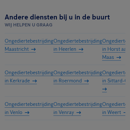
Andere diensten bij u in de buurt
WIJ HELPEN U GRAAG
Ongediertebestrijding
Ongediertebestrijding
Ongediertebe
Maastricht
in Heerlen
in Horst aan
Maas
Ongediertebestrijding
Ongediertebestrijding
Ongediertebe
in Kerkrade
in Roermond
in Sittard-G
Ongediertebestrijding
Ongediertebestrijding
Ongediertebe
in Venlo
in Venray
in Weert