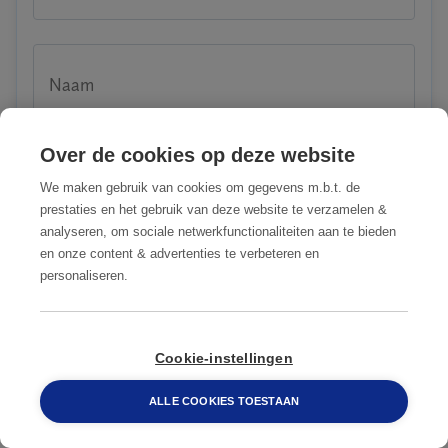
Naam
Over de cookies op deze website
We maken gebruik van cookies om gegevens m.b.t. de
Email
prestaties en het gebruik van deze website te verzamelen &
analyseren, om sociale netwerkfunctionaliteiten aan te bieden
en onze content & advertenties te verbeteren en
personaliseren.
Telefoon
088 548 6660
Cookie-instellingen
Straat + huisnummer
ALLE COOKIES TOESTAAN