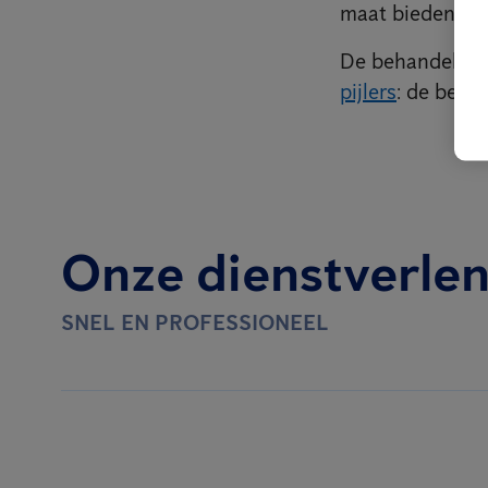
maat bieden.
De behandeling 
pijlers
: de besc
Onze dienstverlen
SNEL EN PROFESSIONEEL