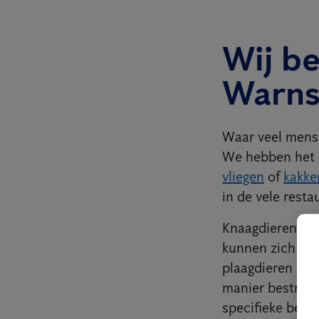
Wij be
Warn
Waar veel mens
We hebben het o
vliegen
of
kakke
in de vele resta
Knaagdieren kun
kunnen zich ne
plaagdieren ged
manier bestrede
specifieke best