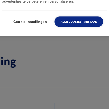
advertenties te verbeteren en personaliseren.
van Anticimex voor de bestrijding van ongedierte in
herming van de gezondheid van de mens en het milieu
Cookie-instellingen
ALLE COOKIES TOESTAAN
ing