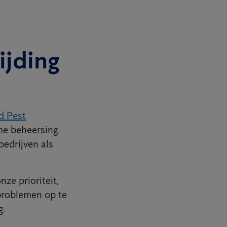
ijding
d Pest
me beheersing.
edrijven als
ze prioriteit,
 problemen op te
g.