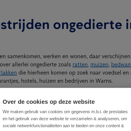
strijden ongedierte i
s
en samenkomen, werken en wonen, daar verschijnen 
ver allerlei ongedierte zoals
ratten
,
muizen
,
bedwan
rlakken
die hierheen komen op zoek naar voedsel en 
urantjes, hotels, huizen en bedrijven in Warns.
nen ziektes verspreiden, vliegen bevuilen voeding en
stelen op warme plekjes en uw zaak imagoschade to
Over de cookies op deze website
ragen zich op specifieke wijze en moeten bijgevolg 
We maken gebruik van cookies om gegevens m.b.t. de prestaties
n worden. Door grondige kennis van de te bestrijde
en het gebruik van deze website te verzamelen & analyseren, om
rijdingswijzen kunnen we voor elke ongedierteplaag e
sociale netwerkfunctionaliteiten aan te bieden en onze content &