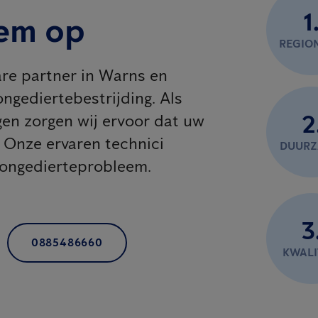
1
em op
REGIO
re partner in Warns en
ngediertebestrijding. Als
2
gen zorgen wij ervoor dat uw
. Onze ervaren technici
DUUR
 ongedierteprobleem.
3
0885486660
KWALI