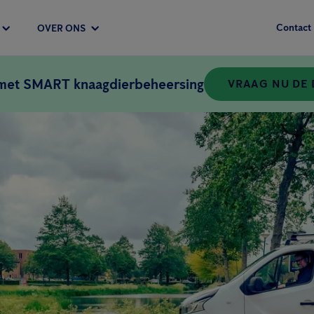
Contact
OVER ONS
 met SMART knaagdierbeheersing
VRAAG NU DE