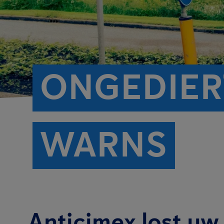
ONGEDIER
WARNS
Anticimex lost uw