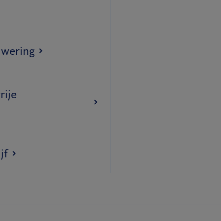
lwering
rije
jf