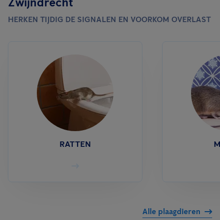
Zwijndrecht
beheersen, zijn 6 tot 12 inspecties per jaar gangbaar.
HERKEN TIJDIG DE SIGNALEN EN VOORKOM OVERLAST
RATTEN
M
Alle plaagdieren