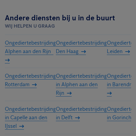
Andere diensten bij u in de buurt
WIJ HELPEN U GRAAG
Ongediertebestrijding
Ongediertebestrijding
Ongediertebe
Alphen aan den Rijn
Den Haag
Leiden
Ongediertebestrijding
Ongediertebestrijding
Ongediertebe
Rotterdam
in Alphen aan den
in Barendre
Rijn
Ongediertebestrijding
Ongediertebestrijding
Ongediertebe
in Capelle aan den
in Delft
in Gorinche
IJssel