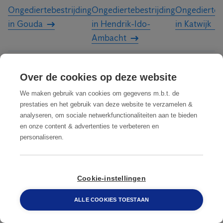
Ongediertebestrijding
Ongediertebestrijding
Ongediertebe
in Gouda
in Hendrik-Ido-
in Katwijk
Ambacht
Ongediertebestrijding
Ongediertebestrijding
Ongediertebe
Over de cookies op deze website
in Leidschendam-
in Nissewaard
in Papendre
Voorburg
We maken gebruik van cookies om gegevens m.b.t. de
prestaties en het gebruik van deze website te verzamelen &
analyseren, om sociale netwerkfunctionaliteiten aan te bieden
Ongediertebestrijding
Ongediertebestrijding
Ongediertebe
en onze content & advertenties te verbeteren en
in Ridderkerk
in Schiedam
in Sliedrecht
personaliseren.
Ongediertebestrijding
Ongediertebestrijding
Ongediertebe
088 548 6660
in Spijkenisse
in Vlaardingen
in Watering
Cookie-instellingen
Ongediertebestrijding in Zoetermeer
ALLE COOKIES TOESTAAN