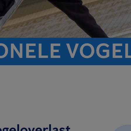
ONELE VOGE
ogeloverlast