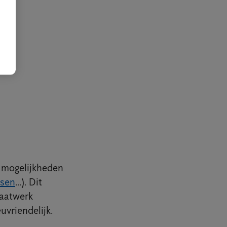
n mogelijkheden
sen
...). Dit
maatwerk
uvriendelijk.