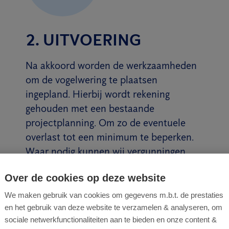
2. UITVOERING
Na akkoord worden de werkzaamheden
om de vogelwering te plaatsen
ingepland. Hierbij wordt rekening
gehouden met een bestaande
projectplanning. Om zo de eventuele
overlast tot een minimum te beperken.
Waar nodig kunnen wij vergunningen
aanvragen en in overleg treden met
Over de cookies op deze website
buren of de gemeente.
We maken gebruik van cookies om gegevens m.b.t. de prestaties
Lees meer
en het gebruik van deze website te verzamelen & analyseren, om
sociale netwerkfunctionaliteiten aan te bieden en onze content &