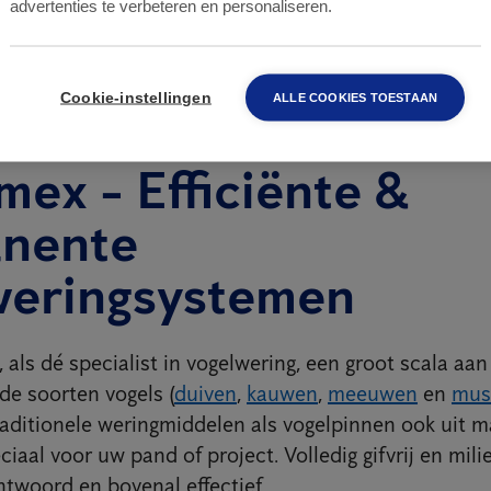
advertenties te verbeteren en personaliseren.
Cookie-instellingen
ALLE COOKIES TOESTAAN
mex - Efficiënte &
nente
weringsystemen
 als dé specialist in vogelwering, een groot scala aa
de soorten vogels (
duiven
,
kauwen
,
meeuwen
en
mus
raditionele weringmiddelen als vogelpinnen ook uit 
iaal voor uw pand of project. Volledig gifvrij en milie
ntwoord en bovenal effectief.