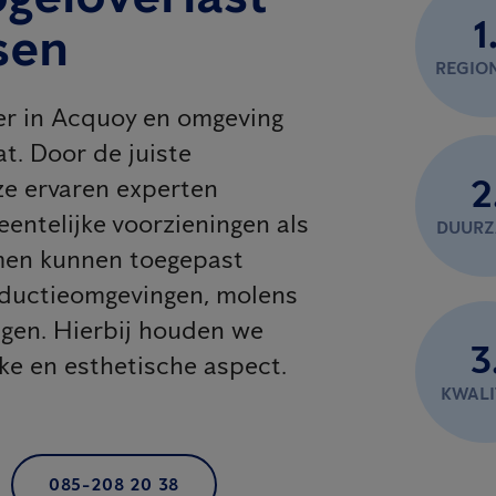
1
sen
REGIO
ner in Acquoy en omgeving
t. Door de juiste
2
e ervaren experten
eentelijke voorzieningen als
DUUR
emen kunnen toegepast
oductieomgevingen, molens
agen. Hierbij houden we
3
jke en esthetische aspect.
KWALI
085-208 20 38