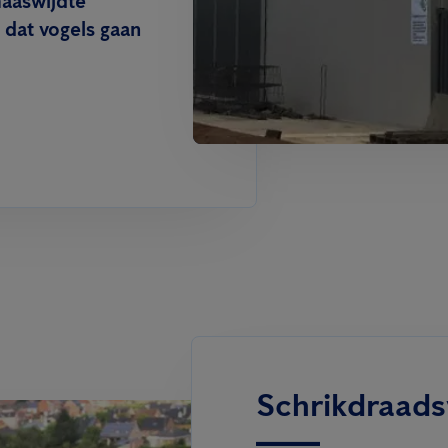
maaswijdte
dat vogels gaan
Schrikdraad