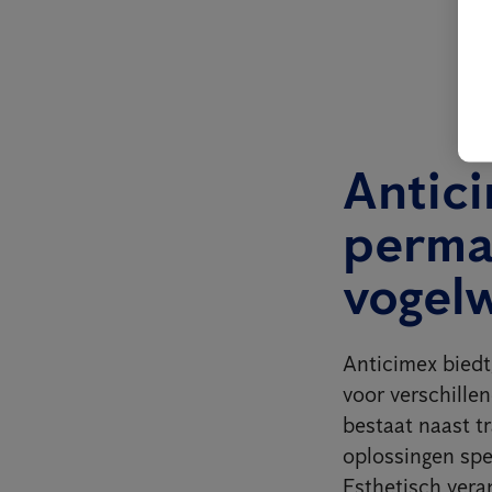
Antici
perma
vogel
Anticimex biedt,
voor verschillen
bestaat naast t
oplossingen spec
Esthetisch vera