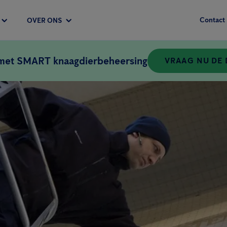
Contact
OVER ONS
 met SMART knaagdierbeheersing
VRAAG NU DE