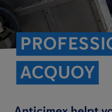
PROFESSI
ACQUOY
Anticimex helpt v