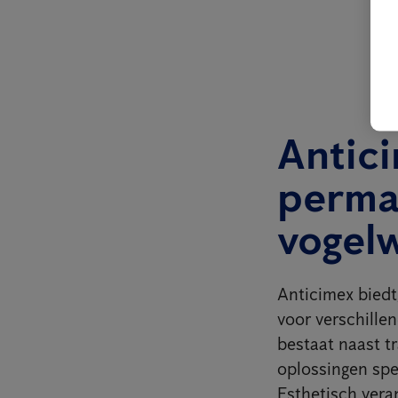
Antici
perma
vogel
Anticimex biedt,
voor verschillen
bestaat naast t
oplossingen spec
Esthetisch vera