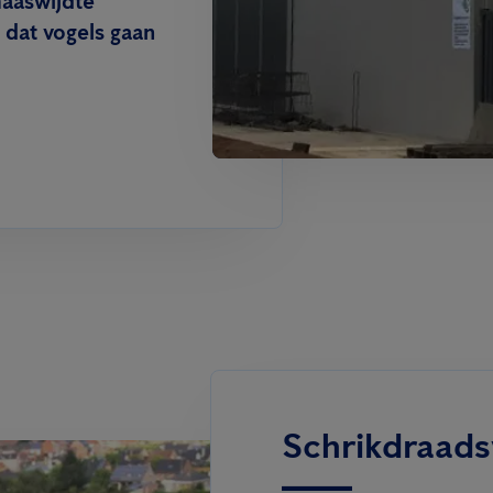
maaswijdte
dat vogels gaan
Schrikdraad