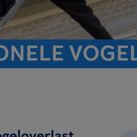
ONELE VOGE
ogeloverlast