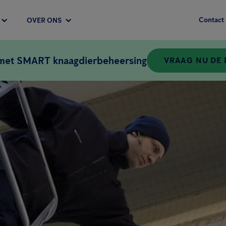
Contact
OVER ONS
 met SMART knaagdierbeheersing
VRAAG NU DE