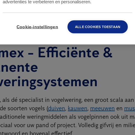
advertenties te verbeteren en personaliseren.
Cookie-instellingen
ALLE COOKIES TOESTAAN
mex - Efficiënte &
nente
weringsystemen
 als dé specialist in vogelwering, een groot scala aa
de soorten vogels (
duiven
,
kauwen
,
meeuwen
en
mus
raditionele weringmiddelen als vogelpinnen ook uit 
iaal voor uw pand of project. Volledig gifvrij en milie
ntwoord en bovenal effectief.