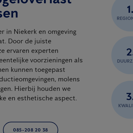
1
sen
REGIO
er in Niekerk en omgeving
t. Door de juiste
2
e ervaren experten
eentelijke voorzieningen als
DUUR
emen kunnen toegepast
oductieomgevingen, molens
agen. Hierbij houden we
3
jke en esthetische aspect.
KWALI
085-208 20 38