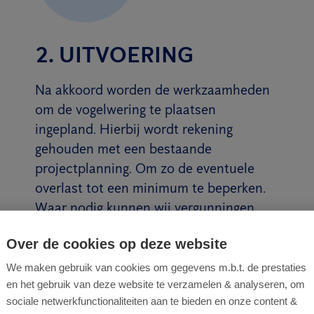
2. UITVOERING
Na akkoord worden de werkzaamheden
om de vogelwering te plaatsen
ingepland. Hierbij wordt rekening
gehouden met een bestaande
projectplanning. Om zo de eventuele
overlast tot een minimum te beperken.
Waar nodig kunnen wij vergunningen
aanvragen en in overleg treden met
Over de cookies op deze website
buren of de gemeente.
We maken gebruik van cookies om gegevens m.b.t. de prestaties
Lees meer
en het gebruik van deze website te verzamelen & analyseren, om
sociale netwerkfunctionaliteiten aan te bieden en onze content &