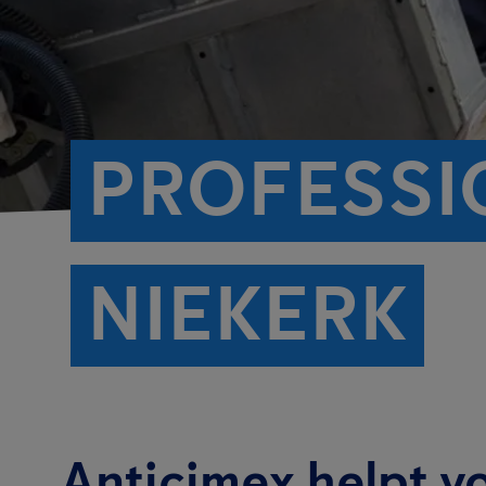
PROFESSI
NIEKERK
Anticimex helpt v