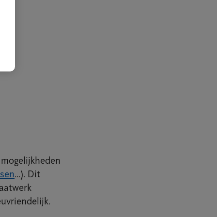
n mogelijkheden
sen
...). Dit
maatwerk
uvriendelijk.