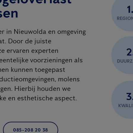
1
sen
REGIO
ner in Nieuwolda en omgeving
t. Door de juiste
2
e ervaren experten
eentelijke voorzieningen als
DUUR
emen kunnen toegepast
oductieomgevingen, molens
agen. Hierbij houden we
3
jke en esthetische aspect.
KWALI
085-208 20 38