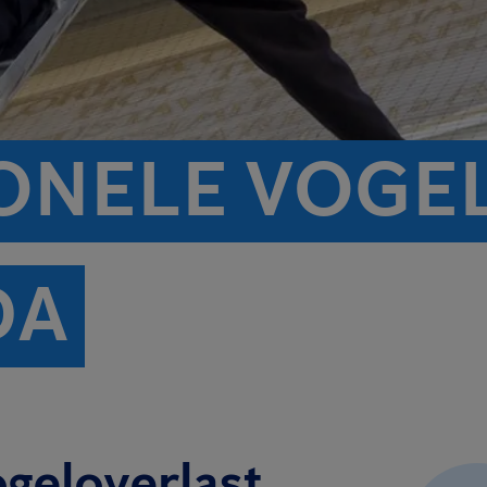
ONELE VOGE
DA
ogeloverlast