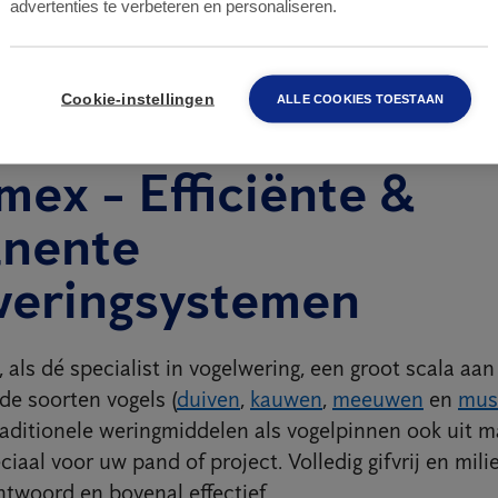
advertenties te verbeteren en personaliseren.
Cookie-instellingen
ALLE COOKIES TOESTAAN
mex - Efficiënte &
nente
weringsystemen
 als dé specialist in vogelwering, een groot scala aa
de soorten vogels (
duiven
,
kauwen
,
meeuwen
en
mus
raditionele weringmiddelen als vogelpinnen ook uit 
iaal voor uw pand of project. Volledig gifvrij en milie
ntwoord en bovenal effectief.