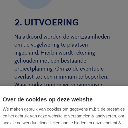
2. UITVOERING
Na akkoord worden de werkzaamheden
om de vogelwering te plaatsen
ingepland. Hierbij wordt rekening
gehouden met een bestaande
projectplanning. Om zo de eventuele
overlast tot een minimum te beperken.
Waar nodig kunnen wij vergunningen
aanvragen en in overleg treden met
Over de cookies op deze website
buren of de gemeente.
We maken gebruik van cookies om gegevens m.b.t. de prestaties
Lees meer
en het gebruik van deze website te verzamelen & analyseren, om
sociale netwerkfunctionaliteiten aan te bieden en onze content &