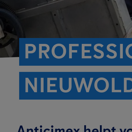
PROFESSI
NIEUWOL
Anticimex helpt v