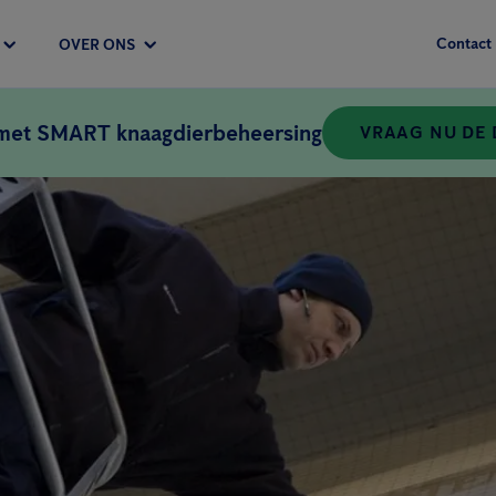
Contact
OVER ONS
 met SMART knaagdierbeheersing
VRAAG NU DE