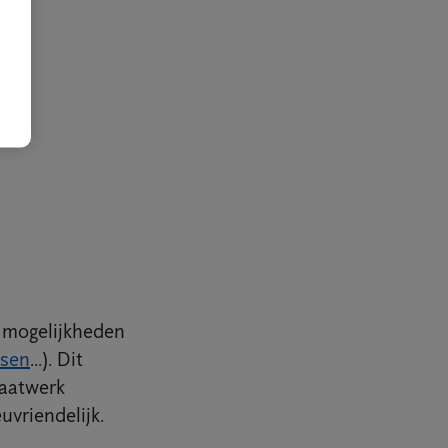
n mogelijkheden
sen
...). Dit
maatwerk
uvriendelijk.