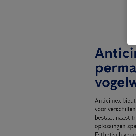
Antici
perma
vogel
Anticimex biedt,
voor verschillen
bestaat naast t
oplossingen spec
Esthetisch vera