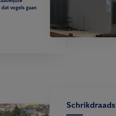
maaswijdte
dat vogels gaan
Schrikdraad