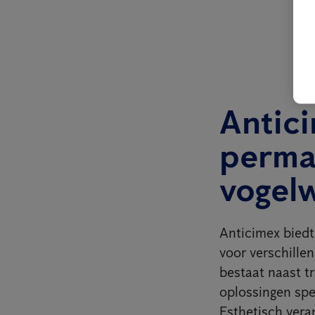
Antici
perma
vogel
Anticimex biedt,
voor verschillen
bestaat naast t
oplossingen spec
Esthetisch vera