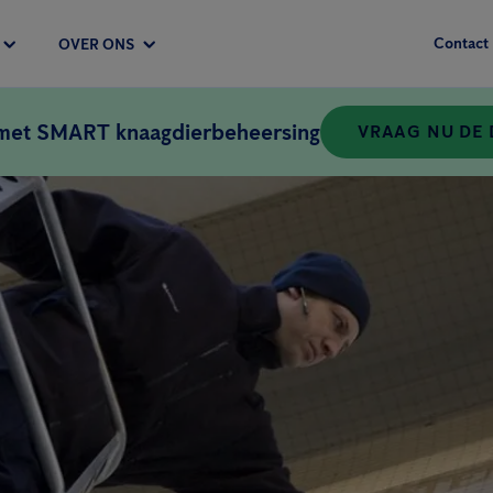
Contact
OVER ONS
 met SMART knaagdierbeheersing
VRAAG NU DE