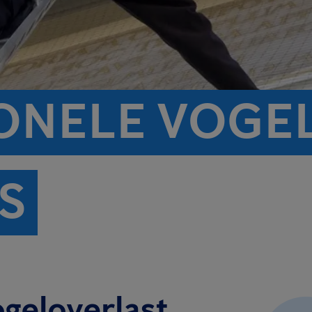
ONELE VOGE
S
ogeloverlast