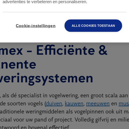
advertenties te verbeteren en personaliseren.
Cookie-instellingen
ALLE COOKIES TOESTAAN
mex - Efficiënte &
nente
weringsystemen
 als dé specialist in vogelwering, een groot scala aa
de soorten vogels (
duiven
,
kauwen
,
meeuwen
en
mus
raditionele weringmiddelen als vogelpinnen ook uit 
iaal voor uw pand of project. Volledig gifvrij en milie
ntwoord en bovenal effectief.