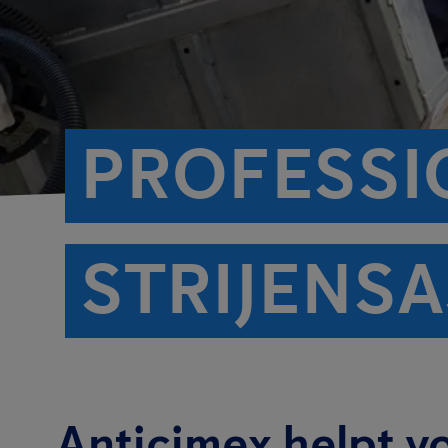
PROFESSI
STRIJENSA
Anticimex helpt v