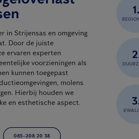
1
sen
REGIO
er in Strijensas en omgeving
t. Door de juiste
2
e ervaren experten
eentelijke voorzieningen als
DUUR
emen kunnen toegepast
oductieomgevingen, molens
agen. Hierbij houden we
3
jke en esthetische aspect.
KWALI
085-208 20 38