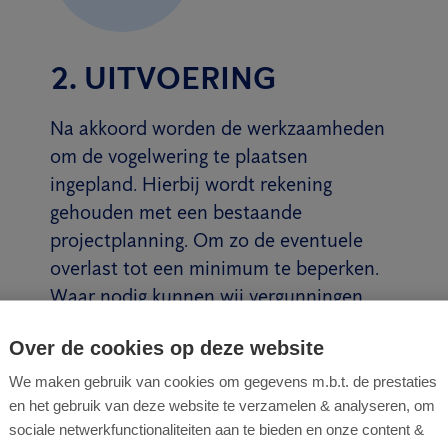
2. UITVOERING
Na akkoord worden de werkzaamheden
om de vogelwering te plaatsen
ingepland. Hierbij wordt rekening
gehouden met een bestaande
projectplanning. Om zo de eventuele
overlast tot een minimum te beperken.
Waar nodig kunnen wij vergunningen
aanvragen en in overleg treden met
Over de cookies op deze website
buren of de gemeente.
We maken gebruik van cookies om gegevens m.b.t. de prestaties
Lees meer
en het gebruik van deze website te verzamelen & analyseren, om
sociale netwerkfunctionaliteiten aan te bieden en onze content &