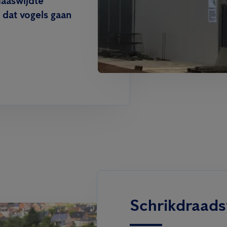
maaswijdte
dat vogels gaan
Schrikdraad