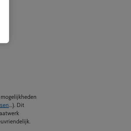
n mogelijkheden
sen
...). Dit
maatwerk
uvriendelijk.