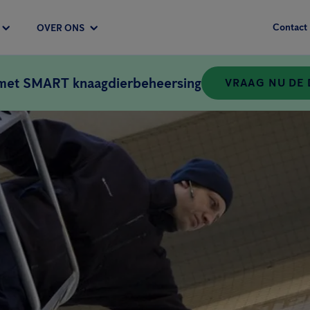
Contact
OVER ONS
 met SMART knaagdierbeheersing
VRAAG NU DE