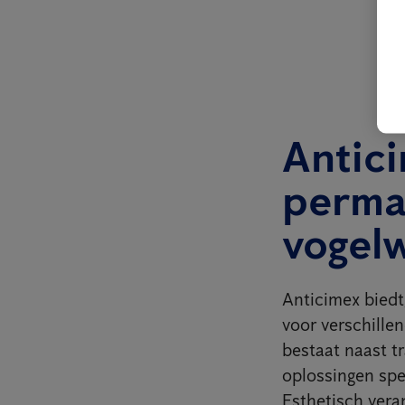
Antici
perma
vogel
Anticimex biedt,
voor verschillen
bestaat naast t
oplossingen spec
Esthetisch vera