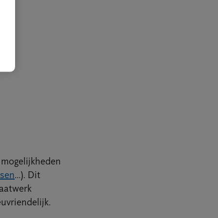
n mogelijkheden
sen
...). Dit
maatwerk
uvriendelijk.