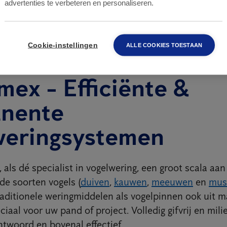
advertenties te verbeteren en personaliseren.
Cookie-instellingen
ALLE COOKIES TOESTAAN
mex - Efficiënte &
nente
weringsystemen
 als dé specialist in vogelwering, een groot scala aa
de soorten vogels (
duiven
,
kauwen
,
meeuwen
en
mus
raditionele weringmiddelen als vogelpinnen ook uit 
iaal voor uw pand of project. Volledig gifvrij en milie
ntwoord en bovenal effectief.