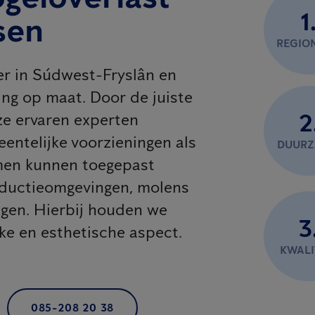
1
sen
REGIO
er in Súdwest-Fryslân en
ng op maat. Door de juiste
2
e ervaren experten
eentelijke voorzieningen als
DUUR
emen kunnen toegepast
oductieomgevingen, molens
agen. Hierbij houden we
3
jke en esthetische aspect.
KWALI
085-208 20 38