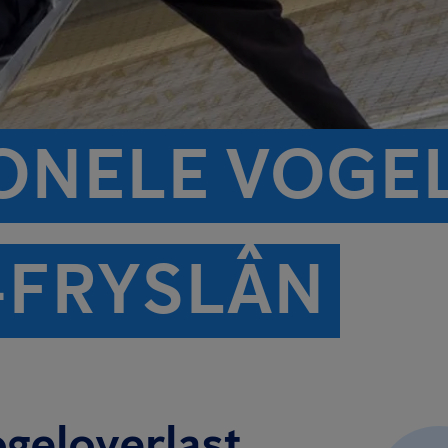
ONELE VOGE
-FRYSLÂN
ogeloverlast