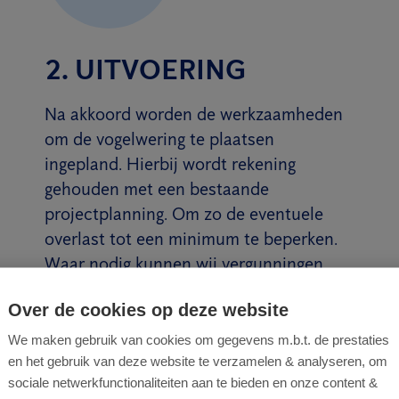
2. UITVOERING
Na akkoord worden de werkzaamheden
om de vogelwering te plaatsen
ingepland. Hierbij wordt rekening
gehouden met een bestaande
projectplanning. Om zo de eventuele
overlast tot een minimum te beperken.
Waar nodig kunnen wij vergunningen
aanvragen en in overleg treden met
Over de cookies op deze website
buren of de gemeente.
We maken gebruik van cookies om gegevens m.b.t. de prestaties
Lees meer
en het gebruik van deze website te verzamelen & analyseren, om
sociale netwerkfunctionaliteiten aan te bieden en onze content &