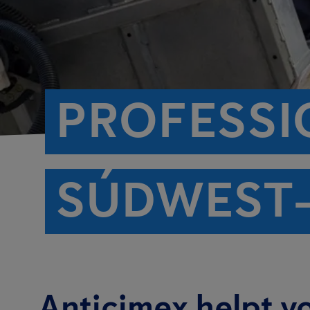
PROFESSI
SÚDWEST
Anticimex helpt v