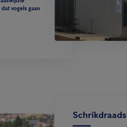
maaswijdte
dat vogels gaan
Schrikdraad