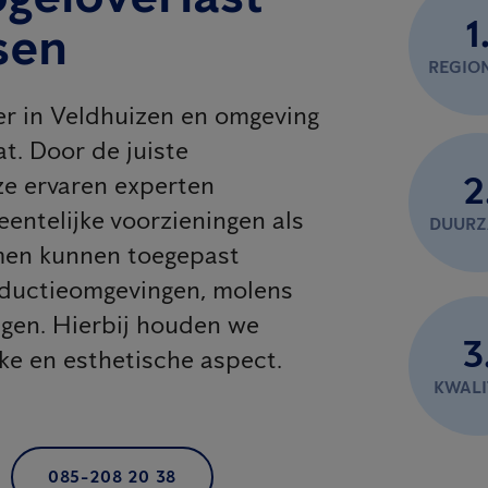
1
sen
REGIO
er in Veldhuizen en omgeving
t. Door de juiste
2
e ervaren experten
eentelijke voorzieningen als
DUUR
emen kunnen toegepast
oductieomgevingen, molens
agen. Hierbij houden we
3
jke en esthetische aspect.
KWALI
085-208 20 38