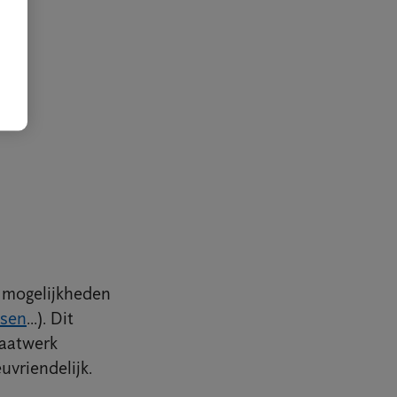
n mogelijkheden
sen
...). Dit
maatwerk
uvriendelijk.