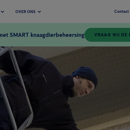
Contact
OVER ONS
 met SMART knaagdierbeheersing
VRAAG NU DE