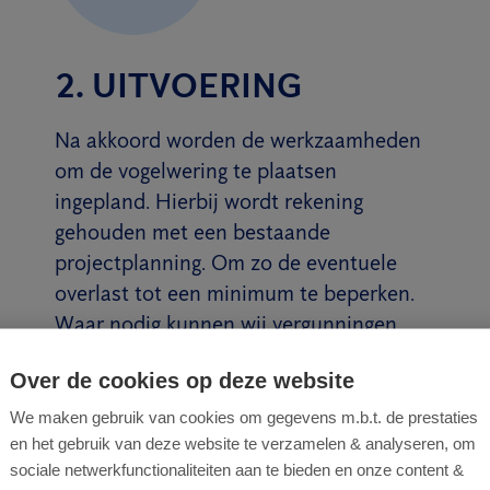
2. UITVOERING
Na akkoord worden de werkzaamheden
om de vogelwering te plaatsen
ingepland. Hierbij wordt rekening
gehouden met een bestaande
projectplanning. Om zo de eventuele
overlast tot een minimum te beperken.
Waar nodig kunnen wij vergunningen
aanvragen en in overleg treden met
Over de cookies op deze website
buren of de gemeente.
We maken gebruik van cookies om gegevens m.b.t. de prestaties
Lees meer
en het gebruik van deze website te verzamelen & analyseren, om
sociale netwerkfunctionaliteiten aan te bieden en onze content &