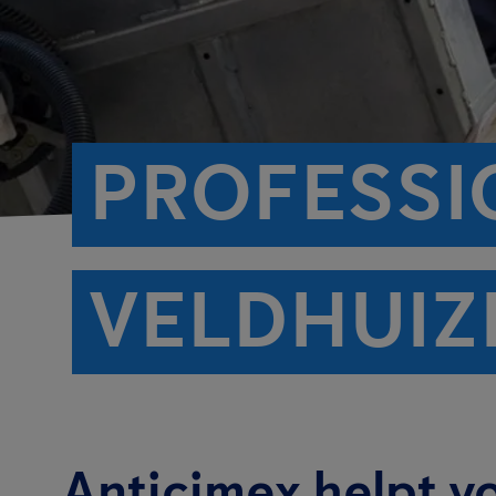
PROFESSI
VELDHUIZ
Anticimex helpt v