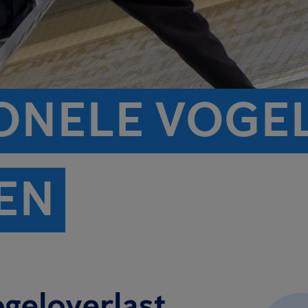
ONELE VOGE
EN
ogeloverlast