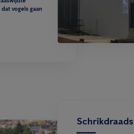
maaswijdte
dat vogels gaan
Schrikdraad