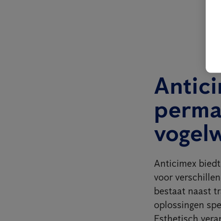
Antici
perma
vogel
Anticimex biedt,
voor verschillen
bestaat naast t
oplossingen spec
Esthetisch vera