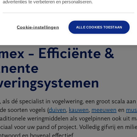
advertenties te verbeteren en personaliseren.
Cookie-instellingen
ALLE COOKIES TOESTAAN
mex - Efficiënte &
nente
weringsystemen
 als dé specialist in vogelwering, een groot scala aa
de soorten vogels (
duiven
,
kauwen
,
meeuwen
en
mus
raditionele weringmiddelen als vogelpinnen ook uit 
iaal voor uw pand of project. Volledig gifvrij en milie
ntwoord en bovenal effectief.