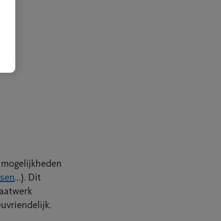
n mogelijkheden
sen
...). Dit
maatwerk
uvriendelijk.