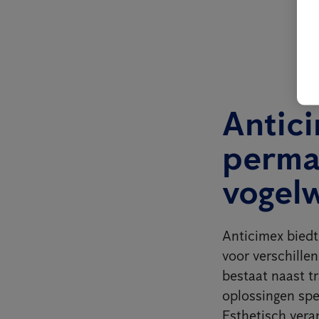
Antici
perma
vogel
Anticimex biedt,
voor verschillen
bestaat naast t
oplossingen spec
Esthetisch vera