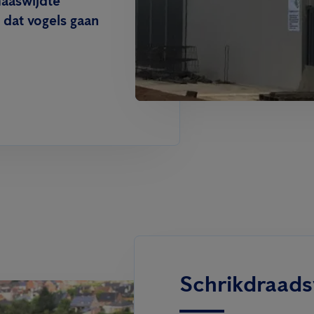
maaswijdte
dat vogels gaan
Schrikdraad