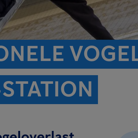
ONELE VOGE
STATION
ogeloverlast