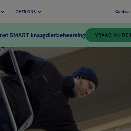
Contact
OVER ONS
 met SMART knaagdierbeheersing
VRAAG NU DE