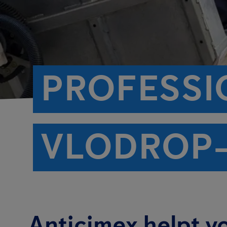
PROFESSI
VLODROP-
Anticimex helpt v