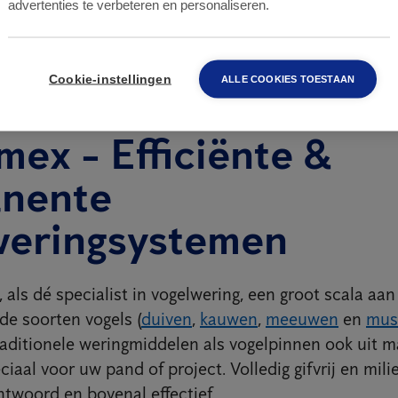
advertenties te verbeteren en personaliseren.
Cookie-instellingen
ALLE COOKIES TOESTAAN
mex - Efficiënte &
nente
weringsystemen
 als dé specialist in vogelwering, een groot scala aa
de soorten vogels (
duiven
,
kauwen
,
meeuwen
en
mus
raditionele weringmiddelen als vogelpinnen ook uit 
iaal voor uw pand of project. Volledig gifvrij en milie
ntwoord en bovenal effectief.