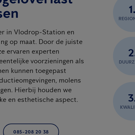
1
sen
REGIO
er in Vlodrop-Station en
ng op maat. Door de juiste
2
e ervaren experten
eentelijke voorzieningen als
DUUR
emen kunnen toegepast
oductieomgevingen, molens
agen. Hierbij houden we
3
jke en esthetische aspect.
KWALI
085-208 20 38