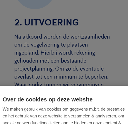
2. UITVOERING
Na akkoord worden de werkzaamheden
om de vogelwering te plaatsen
ingepland. Hierbij wordt rekening
gehouden met een bestaande
projectplanning. Om zo de eventuele
overlast tot een minimum te beperken.
Waar nodig kunnen wij vergunningen
aanvragen en in overleg treden met
Over de cookies op deze website
buren of de gemeente.
We maken gebruik van cookies om gegevens m.b.t. de prestaties
Lees meer
en het gebruik van deze website te verzamelen & analyseren, om
sociale netwerkfunctionaliteiten aan te bieden en onze content &