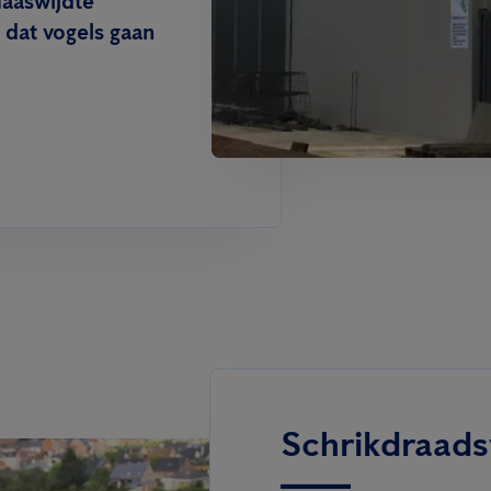
maaswijdte
dat vogels gaan
Schrikdraad