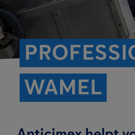
PROFESSI
WAMEL
Anticimex helpt v