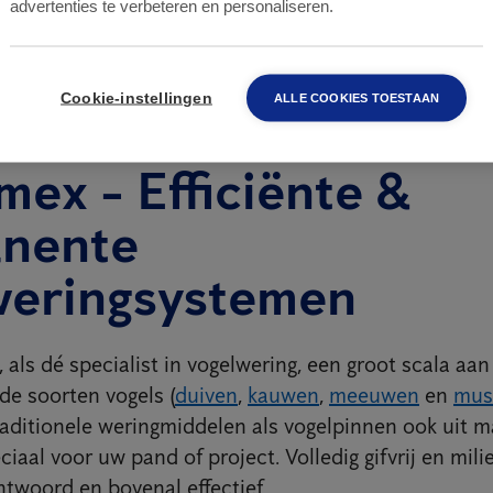
advertenties te verbeteren en personaliseren.
Cookie-instellingen
ALLE COOKIES TOESTAAN
mex - Efficiënte &
nente
weringsystemen
 als dé specialist in vogelwering, een groot scala aa
de soorten vogels (
duiven
,
kauwen
,
meeuwen
en
mus
raditionele weringmiddelen als vogelpinnen ook uit 
iaal voor uw pand of project. Volledig gifvrij en milie
ntwoord en bovenal effectief.