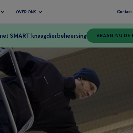
Contact
OVER ONS
 met SMART knaagdierbeheersing
VRAAG NU DE