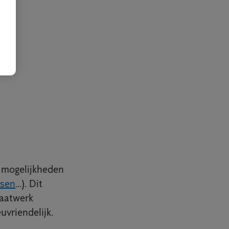
n mogelijkheden
sen
...). Dit
maatwerk
uvriendelijk.