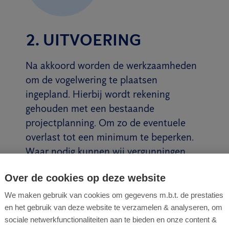
2. UITVOERING
Na akkoord worden de werkzaamheden
om de vogelwering te plaatsen
ingepland. Hierbij wordt rekening
gehouden met een bestaande
projectplanning. Om zo de eventuele
overlast tot een minimum te beperken.
Waar nodig kunnen wij vergunningen
aanvragen en in overleg treden met
Over de cookies op deze website
buren of de gemeente.
We maken gebruik van cookies om gegevens m.b.t. de prestaties
Lees meer
en het gebruik van deze website te verzamelen & analyseren, om
sociale netwerkfunctionaliteiten aan te bieden en onze content &