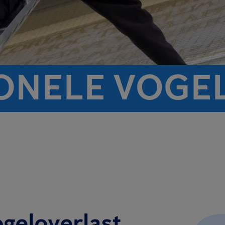
ONELE VOGE
ogeloverlast