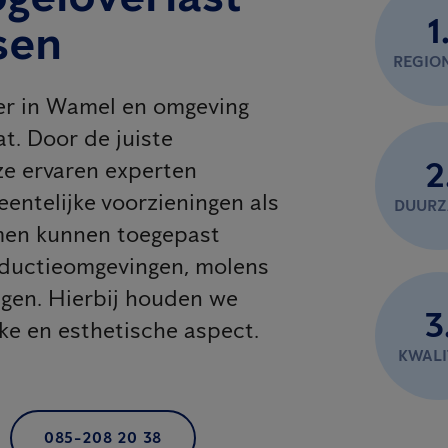
1
sen
REGIO
ner in Wamel en omgeving
t. Door de juiste
2
e ervaren experten
eentelijke voorzieningen als
DUUR
emen kunnen toegepast
oductieomgevingen, molens
agen. Hierbij houden we
3
jke en esthetische aspect.
KWALI
085-208 20 38