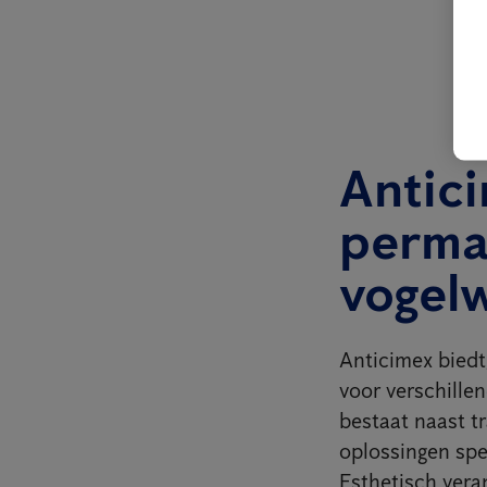
Antici
perma
vogel
Anticimex biedt,
voor verschillen
bestaat naast t
oplossingen spec
Esthetisch vera